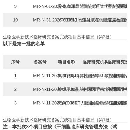
9
MR-N-61-2026-000012
异体人源骨髓间充质干细胞治疗慢加
西安交通大学第一附属
西安交通大
10
MR-N-31-2026-000013
YTS109细胞注射液在儿童复发/
复旦大学附属儿科医院
复旦大学附
生物医学新技术临床研究备案完成项目基本信息（第2批）
以下是第一批的名单
序号
备案号
项目名称
临床研究机构
临床研究发
1
MR-N-11-2026-000001
集群靶标特异性的MCTL联合AG治
中国医学科学院北京协
中国医学科
2
MR-N-11-2026-000002
神经干细胞脑内精准移植治疗脑卒中
中国医学科学院北京协
中国医学科
3
MR-N-11-2026-000003
靶向C-MET人嵌合抗原受体巨噬细胞（
中国医学科学院北京协
中国医学科
生物医学新技术临床研究备案完成项目基本信息（第1批）
注：本批次3个项目曾按《干细胞临床研究管理办法（试