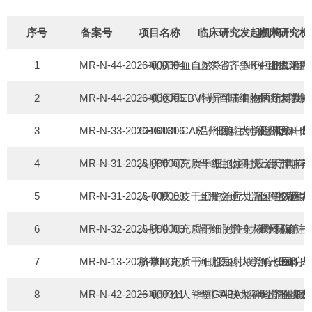
序号
备案号
项目名称
临床研究发起机构
临床研究机
1
MR-N-44-2026-000004
一项脐带血自然杀伤（NK）细胞治疗
山东省齐鲁干细胞工程
中山大学肿
2
MR-N-44-2026-000005
一项运用EBV特异性T细胞治疗复发
广州百瑞生物医药科技
中山大学肿
3
MR-N-33-2026-000006
CBG131 CAR-T细胞注射液治疗CL
温州医科大学附属第一
温州医科大
4
MR-N-31-2026-000007
人脐带间充质干细胞注射液治疗具有急
华域生物科技（天津）
上海市肺科
5
MR-N-31-2026-000008
人羊膜上皮干细胞治疗儿童再生障碍
上海交通大学医学院附
上海交通大
6
MR-N-32-2026-000009
人脐带间充质干细胞注射液静脉输注治
常州市第一人民医院
常州市第一
7
MR-N-13-2026-000010
脐带间充质干细胞注射液治疗Child
河北医科大学第一医院
河北医科大
8
MR-N-42-2026-000011
一项评价人脊髓GABA能神经前体细
华中科技大学同济医学
华中科技大