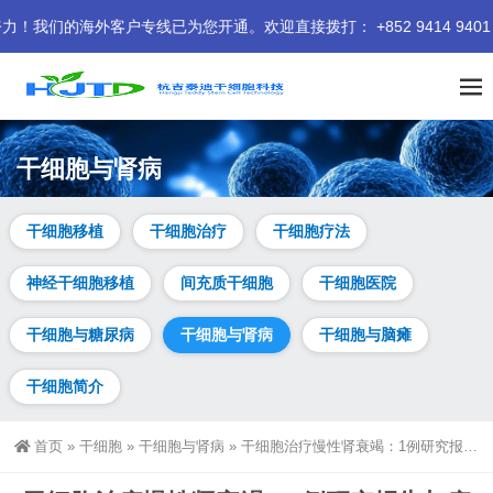
海外客户专线已为您开通。欢迎直接拨打： +852 9414 9401 我
干细胞与肾病
干细胞移植
干细胞治疗
干细胞疗法
神经干细胞移植
间充质干细胞
干细胞医院
干细胞与糖尿病
干细胞与肾病
干细胞与脑瘫
干细胞简介
首页
»
干细胞
»
干细胞与肾病
»
干细胞治疗慢性肾衰竭：1例研究报告与疗效观察 | 个案探讨