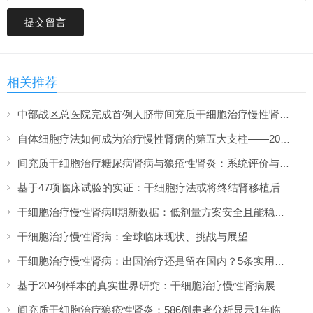
提交留言
相关推荐
中部战区总医院完成首例人脐带间充质干细胞治疗慢性肾脏病，临床招募开启
自体细胞疗法如何成为治疗慢性肾病的第五大支柱——2026年综述
间充质干细胞治疗糖尿病肾病与狼疮性肾炎：系统评价与荟萃分析（2026）
基于47项临床试验的实证：干细胞疗法或将终结肾移植后的长期“药罐子”生活
干细胞治疗慢性肾病II期新数据：低剂量方案安全且能稳定改善肾功能
干细胞治疗慢性肾病：全球临床现状、挑战与展望
干细胞治疗慢性肾病：出国治疗还是留在国内？5条实用建议告诉你答案
基于204例样本的真实世界研究：干细胞治疗慢性肾病展现短期肾功能稳定作用
间充质干细胞治疗狼疮性肾炎：586例患者分析显示1年临床缓解率显著提升