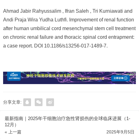
Ahmad Jabir Rahyussalim , Ifran Saleh , Tri Kurniawati and
Andi Praja Wira Yudha Luthfi. Improvement of renal function
after human umbilical cord mesenchymal stem cell treatment
on chronic renal failure and thoracic spinal cord entrapment:
a case report. DOI 10.1186/s13256-017-1489-7.
分享文章:
最新指南｜2025年干细胞治疗急性肾损伤的全球临床进展（1-
12月）
« 上一篇
2025年9月5日