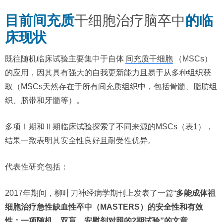
目前间充质
干细胞治疗脑卒中
的临
床现状
既往随机临床试验主要集中于自体
间充质干细胞
（MSCs）
的应用，因其具有强大的自我更新能力且易于从多种组织获
取（MSCs天然存在于所有间充质组织中，包括骨髓、脂肪组
织、脐带和牙髓等）。
多项Ⅰ期和Ⅱ期临床试验探索了不同来源的MSCs（表1），
结果一致表明其安全性良好且耐受性优异。
代表性研究包括：
2017年期间，柳叶刀神经病学期刊上发表了一篇“
多能成体祖
细胞治疗急性缺血性卒中（MASTERS）的安全性和有效
性：一项随机、双盲、安慰剂对照的2期试验”的文章。