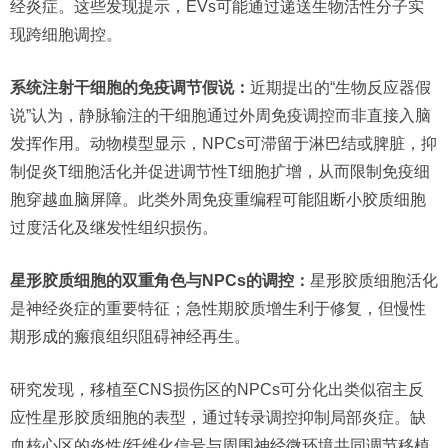
经炎症。这些发现提示，EVs可能通过递送生物活性分子实
现跨细胞调控。
系统注射干细胞的免疫调节假说：
近期提出的“生物反应器假
说”认为，静脉输注的干细胞通过外周免疫调控而非直接入脑
发挥作用。动物模型显示，NPCs可滞留于淋巴结或脾脏，抑
制促炎T细胞活化并促进调节性T细胞扩增，从而限制免疫细
胞穿越血脑屏障。此类外周免疫重编程可能阻断小胶质细胞
过度活化及继发性组织损伤。
星形胶质细胞的双重角色与NPCs的调控：
星形胶质细胞活化
是神经炎症的重要特征；急性期胶质增生利于修复，但慢性
期形成的瘢痕组织阻碍神经再生。
研究发现，移植至CNS损伤区的NPCs可分化出类似宿主反
应性星形胶质细胞的表型，通过转录调控抑制局部炎症。缺
血核心区的炎性/纤维化信号与周围神经微环境共同调节移植