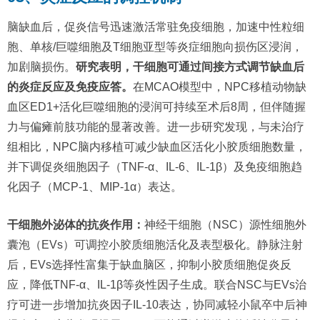
脑缺血后，促炎信号迅速激活常驻免疫细胞，加速中性粒细
胞、单核/巨噬细胞及T细胞亚型等炎症细胞向损伤区浸润，
加剧脑损伤。
研究表明，干细胞可通过间接方式调节缺血后
的炎症反应及免疫应答。
在MCAO模型中，NPC移植动物缺
血区ED1+活化巨噬细胞的浸润可持续至术后8周，但伴随握
力与偏瘫前肢功能的显著改善。进一步研究发现，与未治疗
组相比，NPC脑内移植可减少缺血区活化小胶质细胞数量，
并下调促炎细胞因子（TNF-α、IL-6、IL-1β）及免疫细胞趋
化因子（MCP-1、MIP-1α）表达。
干细胞外泌体的抗炎作用：
神经干细胞（NSC）源性细胞外
囊泡（EVs）可调控小胶质细胞活化及表型极化。静脉注射
后，EVs选择性富集于缺血脑区，抑制小胶质细胞促炎反
应，降低TNF-α、IL-1β等炎性因子生成。联合NSC与EVs治
疗可进一步增加抗炎因子IL-10表达，协同减轻小鼠卒中后神