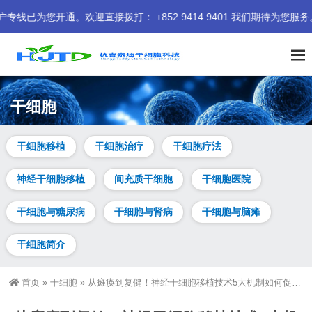
直接拨打： +852 9414 9401 我们期待为您服务。
干细胞
干细胞移植
干细胞治疗
干细胞疗法
神经干细胞移植
间充质干细胞
干细胞医院
干细胞与糖尿病
干细胞与肾病
干细胞与脑瘫
干细胞简介
首页
»
干细胞
»
从瘫痪到复健！神经干细胞移植技术5大机制如何促进中风后的大脑修复？