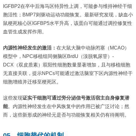
IGFBP2在卒中后海马区特异性上调，可能参与维持神经干细
胞活性；BMP7则驱动运动功能恢复。最新研究发现，缺血小
鼠梗死核心区IGFBP5水平升高，该蛋白可能通过调控修复性
血管生成发挥作用。
内源性神经发生的激活：
在大鼠大脑中动脉闭塞（MCAO）
模型中，NPC移植组同侧脑区BrdU（溴脱氧尿苷）-
DCX（双皮质素）双阳性细胞数量显著增加，且与移植细胞
无直接关联，提示NPCs可能通过激活脑室下区内源性神经干
细胞增殖并迁移至梗死区。
这些发现
证实干细胞可通过旁分泌信号激活宿主自身修复潜
能
。内源性神经发生在中风恢复中的作用已被广泛讨论；然
而，这些新形成的神经元是否与功能恢复相关仍有待阐明。
05、细胞替代的机制