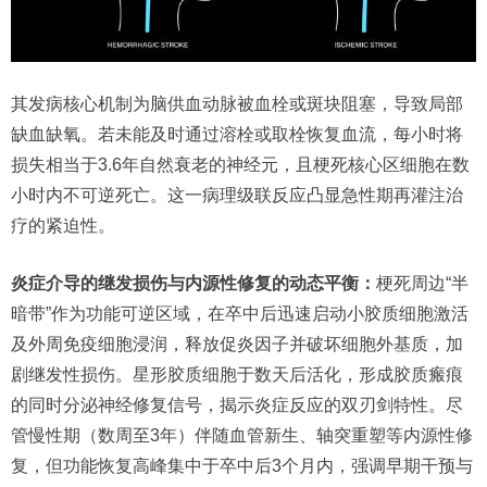
其发病核心机制为脑供血动脉被血栓或斑块阻塞，导致局部
缺血缺氧。若未能及时通过溶栓或取栓恢复血流，每小时将
损失相当于3.6年自然衰老的神经元，且梗死核心区细胞在数
小时内不可逆死亡。这一病理级联反应凸显急性期再灌注治
疗的紧迫性。
炎症介导的继发损伤与内源性修复的动态平衡：
梗死周边“半
暗带”作为功能可逆区域，在卒中后迅速启动小胶质细胞激活
及外周免疫细胞浸润，释放促炎因子并破坏细胞外基质，加
剧继发性损伤。星形胶质细胞于数天后活化，形成胶质瘢痕
的同时分泌神经修复信号，揭示炎症反应的双刃剑特性。尽
管慢性期（数周至3年）伴随血管新生、轴突重塑等内源性修
复，但功能恢复高峰集中于卒中后3个月内，强调早期干预与