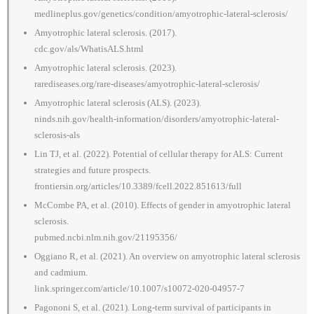
medlineplus.gov/genetics/condition/amyotrophic-lateral-sclerosis/
Amyotrophic lateral sclerosis. (2017).
cdc.gov/als/WhatisALS.html
Amyotrophic lateral sclerosis. (2023).
rarediseases.org/rare-diseases/amyotrophic-lateral-sclerosis/
Amyotrophic lateral sclerosis (ALS). (2023).
ninds.nih.gov/health-information/disorders/amyotrophic-lateral-
sclerosis-als
Lin TJ, et al. (2022). Potential of cellular therapy for ALS: Current
strategies and future prospects.
frontiersin.org/articles/10.3389/fcell.2022.851613/full
McCombe PA, et al. (2010). Effects of gender in amyotrophic lateral
sclerosis.
pubmed.ncbi.nlm.nih.gov/21195356/
Oggiano R, et al. (2021). An overview on amyotrophic lateral sclerosis
and cadmium.
link.springer.com/article/10.1007/s10072-020-04957-7
Pagononi S, et al. (2021). Long‐term survival of participants in