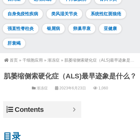
自身免疫性疾病
类风湿关节炎
系统性红斑狼疮
强直性脊柱炎
银屑病
卵巢早衰
亚健康
肝衰竭
首页
»
干细胞应用
»
渐冻症
»
肌萎缩侧索硬化症（ALS)最早迹象是什么？
肌萎缩侧索硬化症（ALS)最早迹象是什么？
渐冻症
2023年6月23日
1,060
Contents
目录