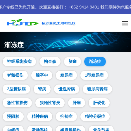
开通。欢迎直接拨打： +852 9414 9401 我们期待为您服务。
渐冻症
神经系统疾病
帕金森
脑瘫
渐冻症
脊髓损伤
脑卒中
糖尿病
1型糖尿病
2型糖尿病
肾病
慢性肾病
糖尿病肾病
急性肾损伤
狼疮性肾炎
肝病
肝硬化
慢阻肺
精神疾病
抑郁症
精神分裂症
自闭症
运动系统
半月板损伤
骨关节炎